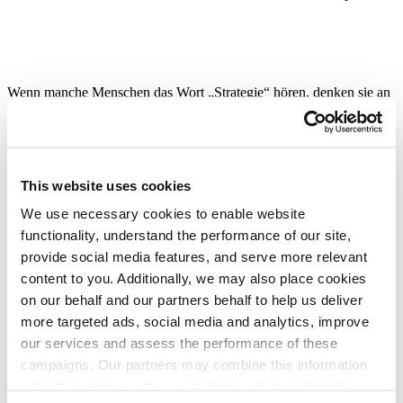
Wenn manche Menschen das Wort „Strategie“ hören, denken sie an
eine PowerPoint-Präsentation mit mehr als 100 Folien. Andere
behaupten, eine Strategie müsse auf eine einzige Seite passen.
Beides ist falsch.
Sowohl die Präsentation als auch der One-Pager sind lediglich
This website uses cookies
unterschiedliche Formate für verschiedene Zielgruppen und
Zwecke. Die Strategie ist das, worauf sich die Stakeholder geeinigt
We use necessary cookies to enable website
haben und was sie tatsächlich umsetzen werden.
functionality, understand the performance of our site,
Das hat drei zentrale Konsequenzen:
provide social media features, and serve more relevant
content to you. Additionally, we may also place cookies
1️⃣ Alle Stakeholder haben dasselbe Verständnis der Strategie.
on our behalf and our partners behalf to help us deliver
more targeted ads, social media and analytics, improve
2️⃣ Alle Stakeholder akzeptieren die Strategie und ihre Umsetzung.
our services and assess the performance of these
3️⃣ Alle Stakeholder sind an der Strategie beteiligt: sowohl an ihrer
campaigns. Our partners may combine this information
Gestaltung als auch an ihrer Umsetzung.
with other data you have provided to them or that they