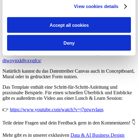
have collected from your use of their services. We
Ein weiteres Missverständnis: Das Strategieprojekt dauert Monate.
View cookies details
recommend you accept our use of cookies to get the
Oder: Ein Tag Workshop ist ausreichend. Die Realität: Der
Strategieprozess hört nie auf.
best experience using our website. By continuing to
use/browse this website, you agree to the tracking of the
Accept all cookies
Bei Datentreiber haben wir den Lean-Ansatz auf die kollaborative
Gestaltung einer Data & AI Strategy übertragen. Mit dem Lean Data
necessary cookies. For more information, please review
& AI Strategy Workshop erhältst du ein kostenloses, sofort
our
privacy policy
.
einsetzbares und einfach nutzbares Template für Miro:
Deny
👉
https://miro.com/templates/lean-data-ai-strategy-workshop-
dtwoynxk8vxvqfcs/
Natürlich kannst du das Datentreiber Canvas auch in Conceptboard,
Mural oder in gedruckter Form nutzen.
Das Template enthält eine Schritt-für-Schritt-Anleitung und
praxisnahe Beispiele. Für einen schnellen Überblick und Einblicke
gibt es außerdem ein Video aus einer Lunch & Learn Session:
👉
https://www.youtube.com/watch?v=j7prwrvlaqs
Teile deine Fragen und dein Feedback gern in den Kommentaren! 👇
Mehr gibt es in unserer exklusiven
Data & AI Business Design