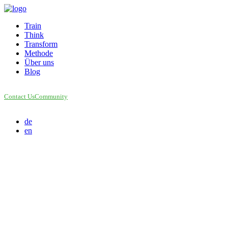
Train
Think
Transform
Methode
Über uns
Blog
Contact Us
Community
de
en