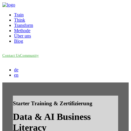
Train
Think
Transform
Methode
Über uns
Blog
Contact Us
Community
de
en
Starter Training & Zertifizierung
Data & AI Business
Literacy