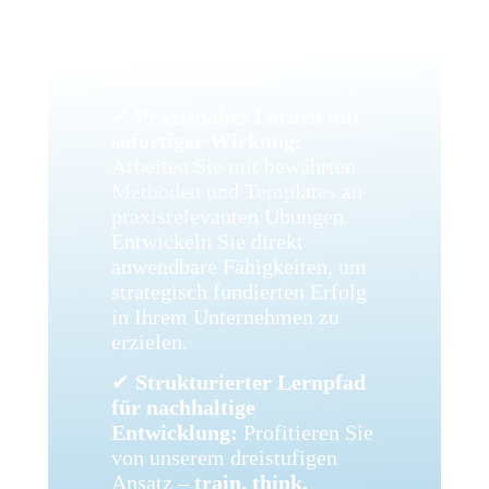
Fachleuten mit umfassender
Praxis in Daten- & KI-
Strategieprojekten.
✔
Praxisnahes Lernen mit
sofortiger Wirkung:
Arbeiten Sie mit bewährten
Methoden und Templates an
praxisrelevanten Übungen.
Entwickeln Sie direkt
anwendbare Fähigkeiten, um
strategisch fundierten Erfolg
in Ihrem Unternehmen zu
erzielen.
✔
Strukturierter Lernpfad
für nachhaltige
Entwicklung:
Profitieren Sie
von unserem dreistufigen
Ansatz –
train, think,