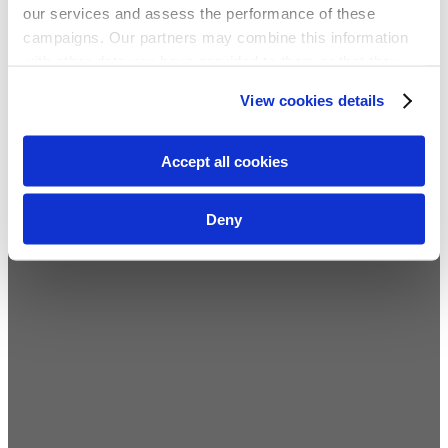
our services and assess the performance of these
campaigns. Our partners may combine this information
with other data you have provided to them or that they
have collected from your use of their services. We
View cookies details
recommend you accept our use of cookies to get the
best experience using our website. By continuing to
use/browse this website, you agree to the tracking of the
Accept all cookies
necessary cookies. For more information, please review
our
privacy policy
.
Deny